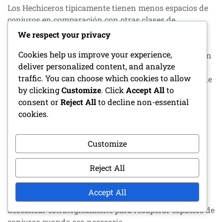
Los Hechiceros típicamente tienen menos espacios de
conjuros en comparación con otras clases de
lanzamiento de conjuros, lo que puede restringir su
We respect your privacy
capacidad para lanzar conjuros durante los
Cookies help us improve your experience,
encuentros. Esta limitación requiere una planificación
deliver personalized content, and analyze
cuidadosa y priorización de conjuros según la
traffic. You can choose which cookies to allow
situación en cuestión. Por ejemplo, un hechicero puede
by clicking
Customize
. Click
Accept All
to
necesitar elegir entre lanzar un poderoso conjuro
consent or
Reject All
to decline non-essential
ofensivo o uno defensivo crucial.
cookies.
Para gestionar los espacios de conjuros limitados de
manera efectiva, los hechiceros deben centrarse en
Customize
conjuros versátiles que puedan adaptarse a diversos
escenarios. Conjuros que ofrezcan tanto daño como
Reject All
utilidad, como
Bolsa de Fuego
o
Escudo
, pueden
maximizar su impacto mientras conservan recursos.
Accept All
Además, los hechiceros pueden beneficiarse de
descansar estratégicamente para recuperar espacios de
conjuros cuando sea necesario.