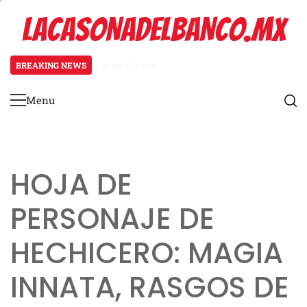
Skip
LACASONADELBANCO.MX
to
content
BREAKING NEWS
4 months ago
Aventura de un solo tiro de viaje
Menu
Primary
Menu
HOJA DE
PERSONAJE DE
HECHICERO: MAGIA
INNATA, RASGOS DE