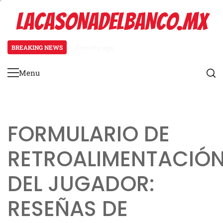
Skip
LACASONADELBANCO.MX
to
content
BREAKING NEWS
4 months ago
Aventura de un solo tiro de viaje
Menu
Primary
Menu
FORMULARIO DE
RETROALIMENTACIÓ
DEL JUGADOR:
RESEÑAS DE