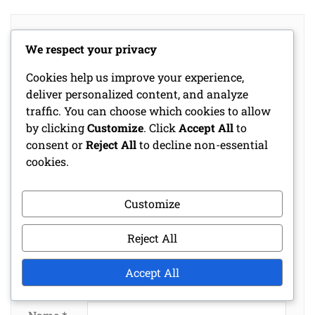
LEAVE A REPLY
We respect your privacy
Your email address will not be published.
Cookies help us improve your experience,
Required fields are marked
*
deliver personalized content, and analyze
traffic. You can choose which cookies to allow
Comment
by clicking
Customize
. Click
Accept All
to
*
consent or
Reject All
to decline non-essential
cookies.
Customize
Reject All
Accept All