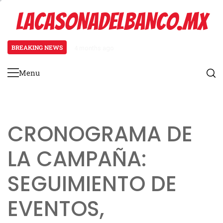
Skip
LACASONADELBANCO.MX
to
content
BREAKING NEWS
4 months ago
Aventura de un solo tiro de viaje
Menu
Primary
Menu
CRONOGRAMA DE
LA CAMPAÑA:
SEGUIMIENTO DE
EVENTOS,