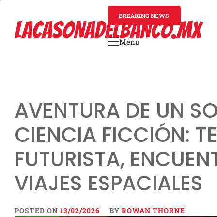
Skip
to
BREAKING NEWS
4 mont
LACASONADELBANCO.MX
content
Menu
Primary
Menu
AVENTURA DE UN SO
CIENCIA FICCIÓN: 
FUTURISTA, ENCUEN
VIAJES ESPACIALES
POSTED ON
13/02/2026
BY
ROWAN THORNE